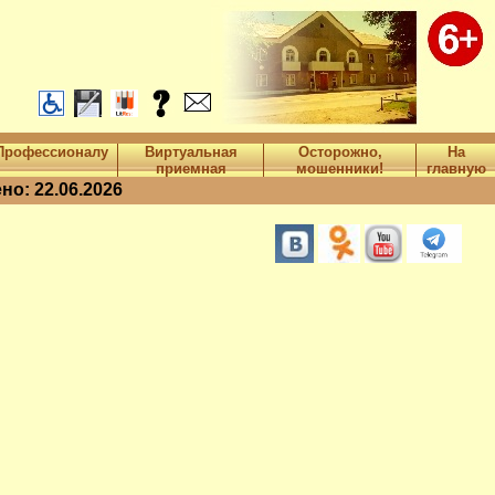
Профессионалу
Виртуальная
Осторожно,
На
приемная
мошенники!
главную
о: 22.06.2026