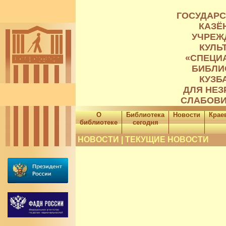
ГОСУДАР
КАЗЁ
УЧРЕЖ
КУЛЬ
«СПЕЦИ
БИБЛИ
КУЗБ
ДЛЯ НЕЗ
СЛАБОВ
О
Библиотека
Новости
Крае
библиотеке
сегодня
НОВОСТИ | ТЕКУЩИЕ НОВОСТИ